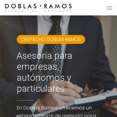
Skip
Menu
Men
to
main
content
DESPACHO DOBLAS RAMOS
Asesoría
para
empresas,
autónomos
y
particulares
En Doblas Ramos ofrecemos un
servicio integral de asesoría para